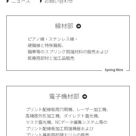
ニュース
お問い合わせ
線材部
ピアノ線・ステンレス線・
硬鋼線と特殊鋼板、
鋼帯等のスプリング用諸材料の販売および
医療用部材と加工品販売
Spring Wire
電子機材部
プリント配線板用穴明機、レーザー加工機、
高精度外形加工機、ダイレクト露光機、
マスク露光機、NCデータ編集システム等の
プリント配線板加工用諸機器および
プリント基板用超硬ドリルの販売