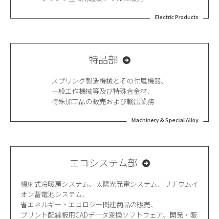
Electric Products
特品部
スプリング製造機械とその付属機器、
一般工作機械等及び特殊合金材、
特殊加工品の販売および輸出業務
Machinery & Special Alloy
エコシステム部
輻射式冷暖房システム、太陽光発電システム、
リチウムイ
オン蓄電池システム、
省エネルギー・エコロジー関連商品の販売、
プリント配線板用CADデータ変換ソフトウェア、
開発・販