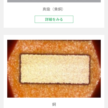
真鍮（黄銅）
詳細をみる
銅