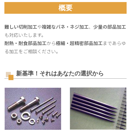
概要
難しい切削加工
や
複雑なバネ・ネジ加工
、
少量の部品加工
も対応いたします。
耐熱・耐食部品加工
から
極細・超精密部品加工
まであらゆ
る加工をご相談ください。
新基準！それはあなたの選択から