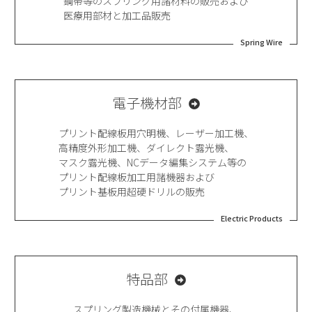
鋼帯等のスプリング用諸材料の販売および
医療用部材と加工品販売
Spring Wire
電子機材部
プリント配線板用穴明機、レーザー加工機、
高精度外形加工機、ダイレクト露光機、
マスク露光機、NCデータ編集システム等の
プリント配線板加工用諸機器および
プリント基板用超硬ドリルの販売
Electric Products
特品部
スプリング製造機械とその付属機器、