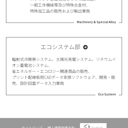
一般工作機械等及び特殊合金材、
特殊加工品の販売および輸出業務
Machinery & Special Alloy
エコシステム部
輻射式冷暖房システム、太陽光発電システム、
リチウムイ
オン蓄電池システム、
省エネルギー・エコロジー関連商品の販売、
プリント配線板用CADデータ変換ソフトウェア、
開発・販
売、設計図面データ入力業務
Eco System
サイトマップ
個人情報保護方針
English