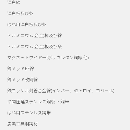
洋白線
洋白板及び条
ばね用洋白板及び条
アルミニウム(合金)棒
及び線
アルミニウム(合金)板
及び条
マグネットワイヤー
(ポリウレタン銅線 他)
錫メッキEF線
錫メッキ軟銅線
鉄ニッケル封着合金線
(インバー、42アロイ、コバール)
冷間圧延ステンレス
鋼板 ・鋼帯
ばね用ステンレス鋼帯
炭素工具鋼鋼材