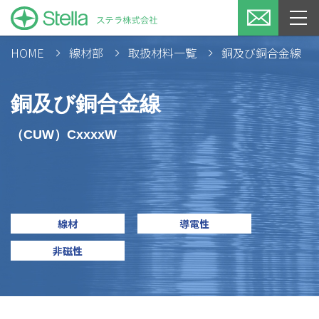
HOME
線材部
取扱材料一覧
銅及び銅合金線
銅及び銅合金線
（CUW）CxxxxW
線材
導電性
非磁性