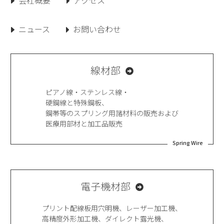
会社概要
アクセス
ニュース
お問い合わせ
線材部
ピアノ線・ステンレス線・
硬鋼線と特殊鋼板、
鋼帯等のスプリング用諸材料の販売および
医療用部材と加工品販売
Spring Wire
電子機材部
プリント配線板用穴明機、レーザー加工機、
高精度外形加工機、ダイレクト露光機、