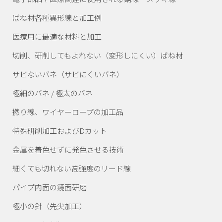
ばね材各種異形線と加工例
医療用に最適な材料と加工
切削、研削してもよれない
（変形しにくい）ばね材
サビないバネ
（サビにくいバネ）
極細のバネ / 極太のバネ
撚り線、
ワイヤーロープの加工品
特殊研削加工
およびDカット
金属を着色せずに発色させる技術
細くても切れない高強度のリード線
パイプ内面の鏡面研磨
極小の針（先尖加工）