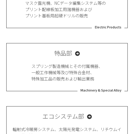
マスク露光機、NCデータ編集システム等の
プリント配線板加工用諸機器および
プリント基板用超硬ドリルの販売
Electric Products
特品部
スプリング製造機械とその付属機器、
一般工作機械等及び特殊合金材、
特殊加工品の販売および輸出業務
Machinery & Special Alloy
エコシステム部
輻射式冷暖房システム、太陽光発電システム、
リチウムイ