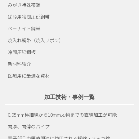
みがき特殊帯鋼
ばね用冷間圧延鋼帯
ベーナイト鋼帯
焼入れ鋼帯（焼入リボン）
冷間圧延鋼板
新材料紹介
医療用に最適な資材
加工技術・事例一覧
0.05mm極細線から10mm
太物までの直線加工が可能
肉厚、肉薄のパイプ
電子部品や医療関連に
使用される銅線・メッキ線